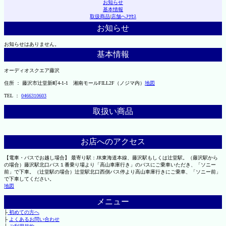
お知らせ
基本情報
取扱商品
|
店舗へｱｸｾｽ
お知らせ
お知らせはありません。
基本情報
オーディオスクエア藤沢
住所 ： 藤沢市辻堂新町4-1-1 湘南モールFILL2F（ノジマ内）
地図
TEL ：
0466310603
取扱い商品
お店へのアクセス
【電車・バスでお越し場合】 最寄り駅：JR東海道本線、藤沢駅もしくは辻堂駅。（藤沢駅から
の場合）藤沢駅北口バス１番乗り場より「高山車庫行き」のバスにご乗車いただき、「ソニー
前」で下車。（辻堂駅の場合）辻堂駅北口西側バス停より高山車庫行きにご乗車、「ソニー前」
で下車してください。
地図
メニュー
├
初めての方へ
├
よくあるお問い合わせ