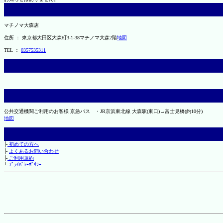
マチノマ大森店
住所 ： 東京都大田区大森町3-1-38マチノマ大森2階
地図
TEL ：
0357535311
公共交通機関ご利用のお客様 京急バス ・JR京浜東北線 大森駅(東口)→富士見橋(約10分) ・
地図
├
初めての方へ
├
よくあるお問い合わせ
├
ご利用規約
└
ﾌﾟﾗｲﾊﾞｼｰﾎﾟﾘｼｰ