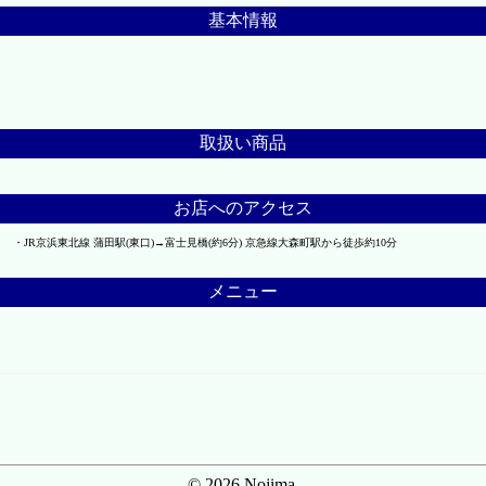
基本情報
取扱い商品
お店へのアクセス
JR京浜東北線 蒲田駅(東口)→富士見橋(約6分) 京急線大森町駅から徒歩約10分
メニュー
© 2026 Nojima.