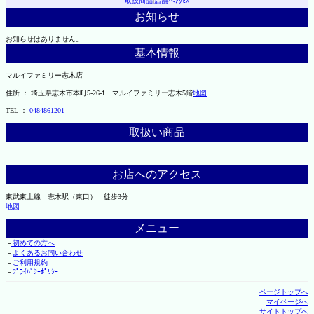
取扱商品
|
店舗へｱｸｾｽ
お知らせ
お知らせはありません。
基本情報
マルイファミリー志木店
住所 ： 埼玉県志木市本町5-26-1 マルイファミリー志木5階
地図
TEL ：
0484861201
取扱い商品
お店へのアクセス
東武東上線 志木駅（東口） 徒歩3分
地図
メニュー
├
初めての方へ
├
よくあるお問い合わせ
├
ご利用規約
└
ﾌﾟﾗｲﾊﾞｼｰﾎﾟﾘｼｰ
ページトップへ
マイページへ
サイトトップへ