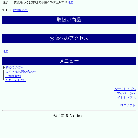
住所 ： 茨城県つくば市研究学園C50街区1-2010
地図
TEL ：
0298687278
取扱い商品
お店へのアクセス
地図
メニュー
├
初めての方へ
├
よくあるお問い合わせ
├
ご利用規約
└
ﾌﾟﾗｲﾊﾞｼｰﾎﾟﾘｼｰ
ページトップへ
マイページへ
サイトトップへ
ログアウト
© 2026 Nojima.