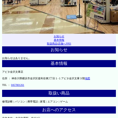
お知らせ
基本情報
取扱商品
|
店舗へｱｸｾｽ
お知らせ
お知らせはありません。
基本情報
アピタ金沢文庫店
住所 ： 神奈川県横浜市金沢区釜利谷東2丁目１-１アピタ金沢文庫３階
地図
TEL ：
0457801261
取扱い商品
修理診断 | パソコン | 携帯電話 | 家電 | エアコン | ゲーム
お店へのアクセス