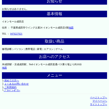
お知らせ
お知らせはありません。
基本情報
イオンモール成田店
住所 ： 千葉県成田市ウイング土屋24 イオンモール成田店1階
地図
TEL ：
0476227621
取扱い商品
修理診断 | パソコン | 携帯電話 | 家電 | エアコン | ゲーム
お店へのアクセス
JR成田駅・京成成田駅、No6イオンモール成田直通バス乗り場より約10分
地図
メニュー
├
初めての方へ
├
よくあるお問い合わせ
├
ご利用規約
└
ﾌﾟﾗｲﾊﾞｼｰﾎﾟﾘｼｰ
ページトップへ
マイページへ
サイトトップへ