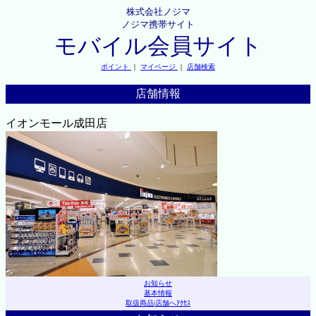
株式会社ノジマ
ノジマ携帯サイト
モバイル会員サイト
ポイント
｜
マイページ
｜
店舗検索
店舗情報
イオンモール成田店
お知らせ
基本情報
取扱商品
|
店舗へｱｸｾｽ