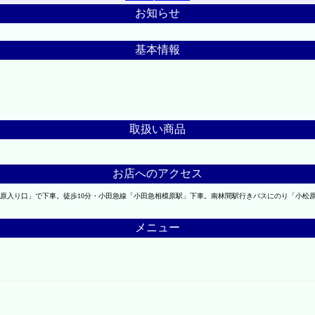
お知らせ
基本情報
取扱い商品
お店へのアクセス
原入り口」で下車。徒歩10分・小田急線「小田急相模原駅」下車。南林間駅行きバスにのり「小松原
メニュー