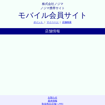
株式会社ノジマ
ノジマ携帯サイト
モバイル会員サイト
ポイント
｜
マイページ
｜
店舗検索
店舗情報
お知らせ
基本情報
取扱商品
|
店舗へｱｸｾｽ