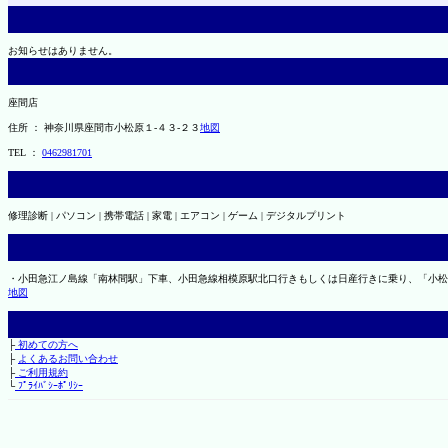
お知らせはありません。
座間店
住所 ： 神奈川県座間市小松原１-４３-２３
地図
TEL ：
0462981701
修理診断 | パソコン | 携帯電話 | 家電 | エアコン | ゲーム | デジタルプリント
・小田急江ノ島線「南林間駅」下車、小田急線相模原駅北口行きもしくは日産行きに乗り、「小松
地図
├
初めての方へ
├
よくあるお問い合わせ
├
ご利用規約
└
ﾌﾟﾗｲﾊﾞｼｰﾎﾟﾘｼｰ