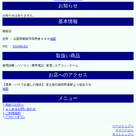
お知らせ
お知らせはありません。
基本情報
都留店
住所 ： 山梨県都留市田野倉４６６
地図
TEL ：
0554461422
取扱い商品
修理診断 | パソコン | 携帯電話 | 家電 | エアコン | ゲーム
お店へのアクセス
【電車・バスでお越しの場合】 富士急行線田野倉駅より徒歩５分
地図
メニュー
├
初めての方へ
├
よくあるお問い合わせ
├
ご利用規約
└
ﾌﾟﾗｲﾊﾞｼｰﾎﾟﾘｼｰ
ページトップへ
マイページへ
サイトトップへ