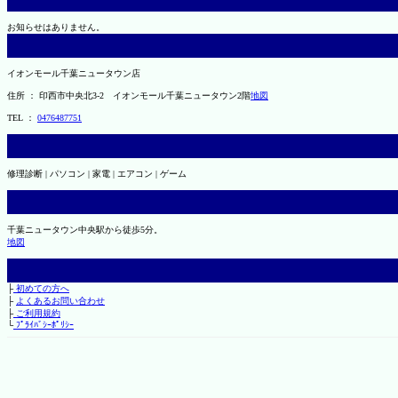
お知らせはありません。
イオンモール千葉ニュータウン店
住所 ： 印西市中央北3-2 イオンモール千葉ニュータウン2階
地図
TEL ：
0476487751
修理診断 | パソコン | 家電 | エアコン | ゲーム
千葉ニュータウン中央駅から徒歩5分。
地図
├
初めての方へ
├
よくあるお問い合わせ
├
ご利用規約
└
ﾌﾟﾗｲﾊﾞｼｰﾎﾟﾘｼｰ