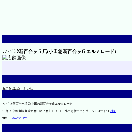
ｿﾌﾄﾊﾞﾝｸ新百合ヶ丘店(小田急新百合ヶ丘エルミロード)
お知らせはありません。
ｿﾌﾄﾊﾞﾝｸ新百合ヶ丘店(小田急新百合ヶ丘エルミロード)
住所 ： 神奈川県川崎市麻生区上麻生１-４-１ 小田急新百合ヶ丘エルミロード4Ｆ
地図
TEL ：
0449591270