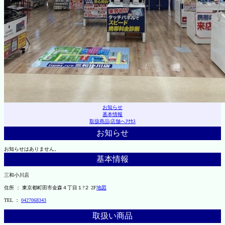
お知らせ
基本情報
取扱商品
|
店舗へｱｸｾｽ
お知らせ
お知らせはありません。
基本情報
三和小川店
住所 ： 東京都町田市金森４丁目１?２ 2F
地図
TEL ：
0427068343
取扱い商品