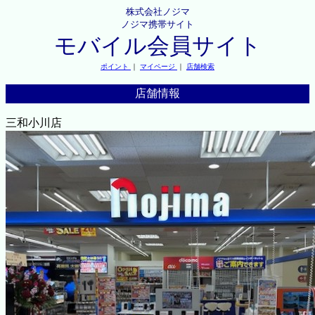
株式会社ノジマ
ノジマ携帯サイト
モバイル会員サイト
ポイント
｜
マイページ
｜
店舗検索
店舗情報
三和小川店