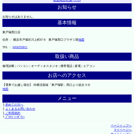
取扱商品
|
店舗へｱｸｾｽ
お知らせ
お知らせはありません。
基本情報
東戸塚西口店
住所 ： 横浜市戸塚区川上町87-8 東戸塚西口プラザ１階
地図
TEL ：
0458293811
取扱い商品
修理診断 | パソコン | オーディオスタジオ | 携帯電話 | 家電 | エアコン
お店へのアクセス
【電車でお越し場合】 JR横須賀線「東戸塚駅」西口より徒歩３分
地図
メニュー
├
初めての方へ
├
よくあるお問い合わせ
├
ご利用規約
└
ﾌﾟﾗｲﾊﾞｼｰﾎﾟﾘｼｰ
ページトップへ
マイページへ
サイトトップへ