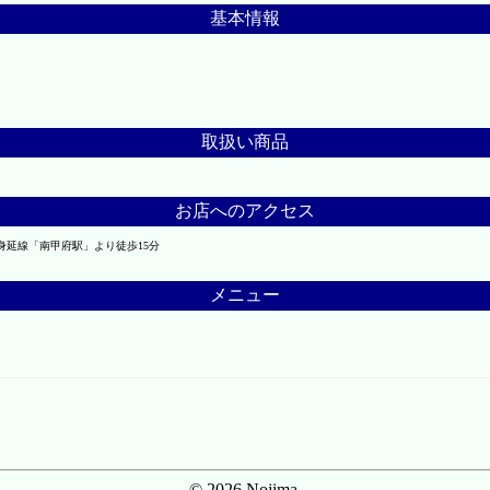
基本情報
取扱い商品
お店へのアクセス
R身延線「南甲府駅」より徒歩15分
メニュー
© 2026 Nojima.