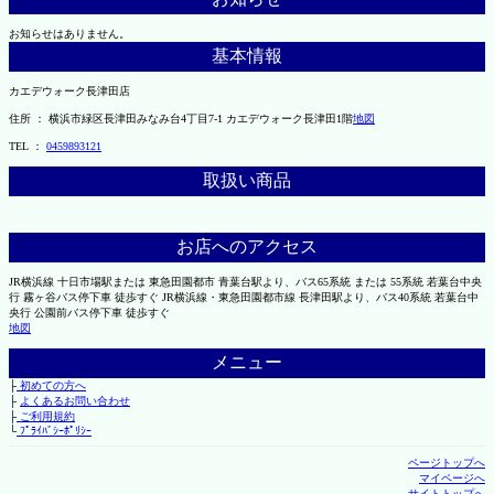
お知らせはありません。
基本情報
カエデウォーク長津田店
住所 ： 横浜市緑区長津田みなみ台4丁目7-1 カエデウォーク長津田1階
地図
TEL ：
0459893121
取扱い商品
お店へのアクセス
JR横浜線 十日市場駅または 東急田園都市 青葉台駅より、バス65系統 または 55系統 若葉台中央
行 霧ヶ谷バス停下車 徒歩すぐ JR横浜線・東急田園都市線 長津田駅より、バス40系統 若葉台中
央行 公園前バス停下車 徒歩すぐ
地図
メニュー
├
初めての方へ
├
よくあるお問い合わせ
├
ご利用規約
└
ﾌﾟﾗｲﾊﾞｼｰﾎﾟﾘｼｰ
ページトップへ
マイページへ
サイトトップへ