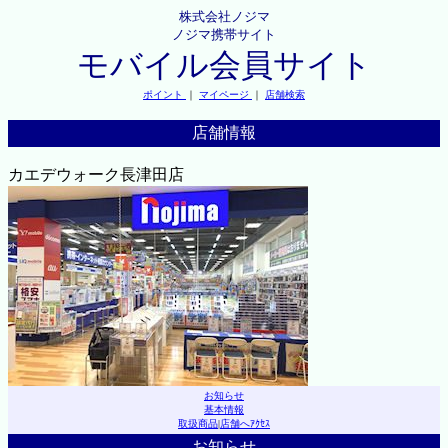
株式会社ノジマ
ノジマ携帯サイト
モバイル会員サイト
ポイント
｜
マイページ
｜
店舗検索
店舗情報
カエデウォーク長津田店
お知らせ
基本情報
取扱商品
|
店舗へｱｸｾｽ
お知らせ