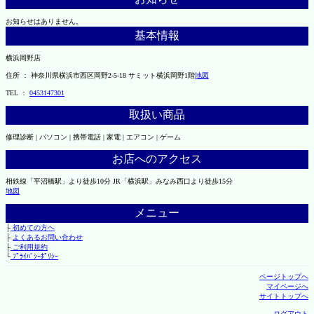
お知らせはありません。
基本情報
横浜岡野店
住所 ： 神奈川県横浜市西区岡野2-5-18 サミット横浜岡野1階
地図
TEL ：
0453147301
取扱い商品
修理診断 | パソコン | 携帯電話 | 家電 | エアコン | ゲーム
お店へのアクセス
相鉄線「平沼橋駅」より徒歩10分 JR「横浜駅」みなみ西口より徒歩15分
地図
メニュー
├
初めての方へ
├
よくあるお問い合わせ
├
ご利用規約
└
ﾌﾟﾗｲﾊﾞｼｰﾎﾟﾘｼｰ
ページトップへ
マイページへ
サイトトップへ
ログアウト