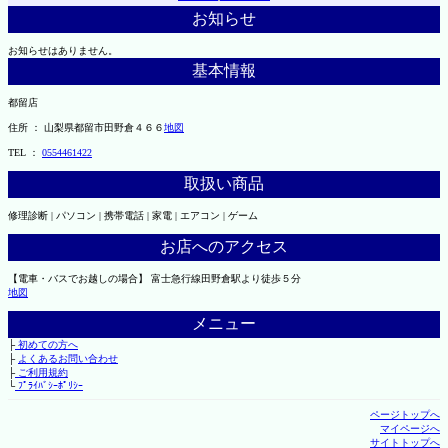
お知らせ
お知らせはありません。
基本情報
都留店
住所 ： 山梨県都留市田野倉４６６
地図
TEL ：
0554461422
取扱い商品
修理診断 | パソコン | 携帯電話 | 家電 | エアコン | ゲーム
お店へのアクセス
【電車・バスでお越しの場合】 富士急行線田野倉駅より徒歩５分
地図
メニュー
├
初めての方へ
├
よくあるお問い合わせ
├
ご利用規約
└
ﾌﾟﾗｲﾊﾞｼｰﾎﾟﾘｼｰ
ページトップへ
マイページへ
サイトトップへ