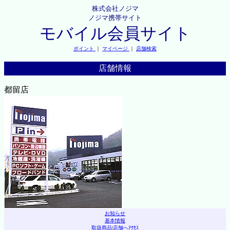
株式会社ノジマ
ノジマ携帯サイト
モバイル会員サイト
ポイント
｜
マイページ
｜
店舗検索
店舗情報
都留店
お知らせ
基本情報
取扱商品
|
店舗へｱｸｾｽ