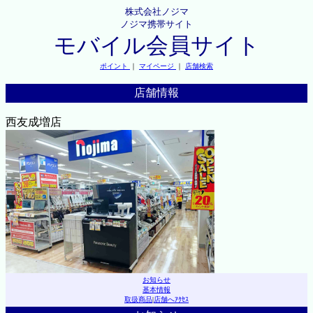
株式会社ノジマ
ノジマ携帯サイト
モバイル会員サイト
ポイント
｜
マイページ
｜
店舗検索
店舗情報
西友成増店
お知らせ
基本情報
取扱商品
|
店舗へｱｸｾｽ