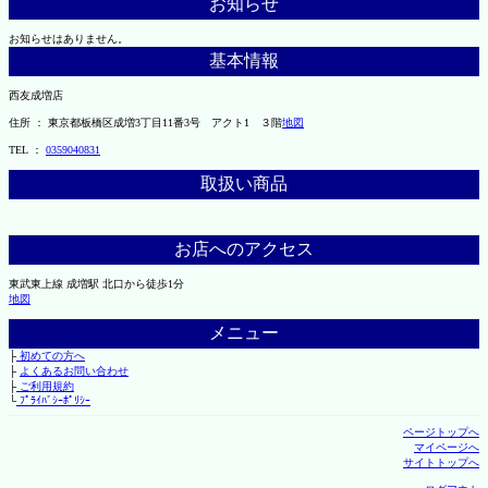
お知らせ
お知らせはありません。
基本情報
西友成増店
住所 ： 東京都板橋区成増3丁目11番3号 アクト1 ３階
地図
TEL ：
0359040831
取扱い商品
お店へのアクセス
東武東上線 成増駅 北口から徒歩1分
地図
メニュー
├
初めての方へ
├
よくあるお問い合わせ
├
ご利用規約
└
ﾌﾟﾗｲﾊﾞｼｰﾎﾟﾘｼｰ
ページトップへ
マイページへ
サイトトップへ