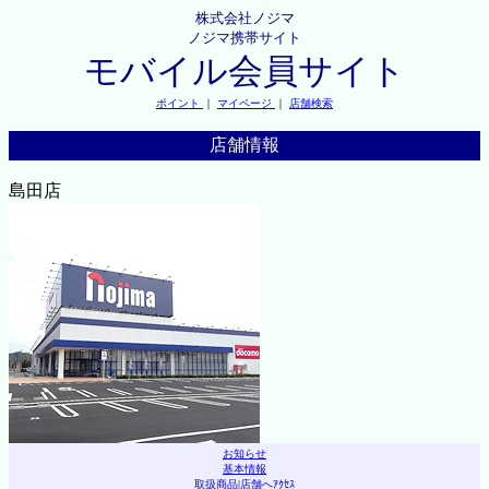
株式会社ノジマ
ノジマ携帯サイト
モバイル会員サイト
ポイント
｜
マイページ
｜
店舗検索
店舗情報
島田店
お知らせ
基本情報
取扱商品
|
店舗へｱｸｾｽ