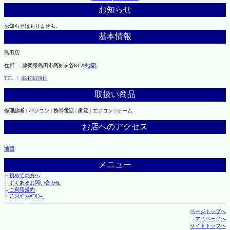
お知らせ
お知らせはありません。
基本情報
島田店
住所 ： 静岡県島田市阿知ヶ谷63-29
地図
TEL ：
0547337811
取扱い商品
修理診断 | パソコン | 携帯電話 | 家電 | エアコン | ゲーム
お店へのアクセス
地図
メニュー
├
初めての方へ
├
よくあるお問い合わせ
├
ご利用規約
└
ﾌﾟﾗｲﾊﾞｼｰﾎﾟﾘｼｰ
ページトップへ
マイページへ
サイトトップへ