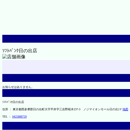
ｿﾌﾄﾊﾞﾝｸ日の出店
お知らせはありません。
ｿﾌﾄﾊﾞﾝｸ日の出店
住所 ： 東京都西多摩郡日の出町大字平井字三吉野桜木237-3 ノジマイオンモール日の出2Ｆ
地図
TEL ：
0425888729