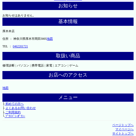
お知らせ
お知らせはありません。
基本情報
厚木本店
住所 ： 神奈川県厚木市岡田3005
地図
TEL ：
0462201721
取扱い商品
修理診断 | パソコン | 携帯電話 | 家電 | エアコン | ゲーム
お店へのアクセス
地図
メニュー
├
初めての方へ
├
よくあるお問い合わせ
├
ご利用規約
└
ﾌﾟﾗｲﾊﾞｼｰﾎﾟﾘｼｰ
ページトップへ
マイページへ
サイトトップへ