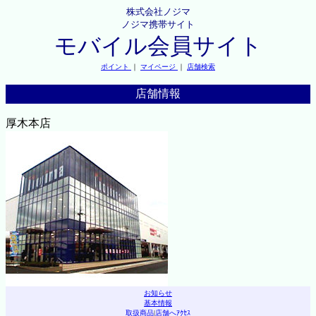
株式会社ノジマ
ノジマ携帯サイト
モバイル会員サイト
ポイント
｜
マイページ
｜
店舗検索
店舗情報
厚木本店
お知らせ
基本情報
取扱商品
|
店舗へｱｸｾｽ