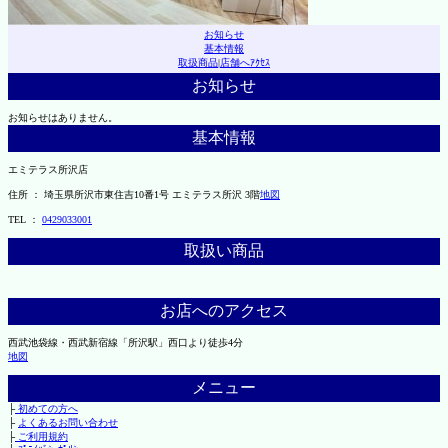
お知らせ
基本情報
取扱商品
|
店舗へｱｸｾｽ
お知らせ
お知らせはありません。
基本情報
エミテラス所沢店
住所 ： 埼玉県所沢市東住吉10番1号 エミテラス所沢 3階
地図
TEL ：
0429033001
取扱い商品
お店へのアクセス
西武池袋線・西武新宿線「所沢駅」西口より徒歩4分
地図
メニュー
├
初めての方へ
├
よくあるお問い合わせ
├
ご利用規約