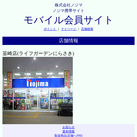
株式会社ノジマ
ノジマ携帯サイト
モバイル会員サイト
ポイント
｜
マイページ
｜
店舗検索
店舗情報
韮崎店(ライフガーデンにらさき)
お知らせ
基本情報
取扱商品
|
店舗へｱｸｾｽ