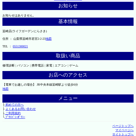
お知らせ
お知らせはありません。
基本情報
韮崎店(ライフガーデンにらさき)
住所 ： 山梨県韮崎市若宮2-2-23
地図
TEL ：
0551300021
取扱い商品
修理診断 | パソコン | 携帯電話 | 家電 | エアコン | ゲーム
お店へのアクセス
【電車でお越しの場合】 JR中央本線韮崎駅より徒歩6分
地図
メニュー
├
初めての方へ
├
よくあるお問い合わせ
├
ご利用規約
└
ﾌﾟﾗｲﾊﾞｼｰﾎﾟﾘｼｰ
ページトップへ
マイページへ
サイトトップへ