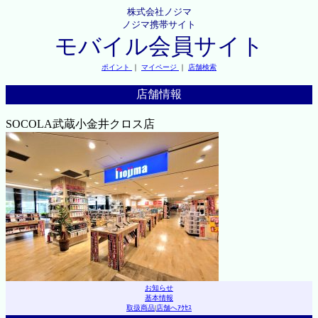
株式会社ノジマ
ノジマ携帯サイト
モバイル会員サイト
ポイント
｜
マイページ
｜
店舗検索
店舗情報
SOCOLA武蔵小金井クロス店
お知らせ
基本情報
取扱商品
|
店舗へｱｸｾｽ