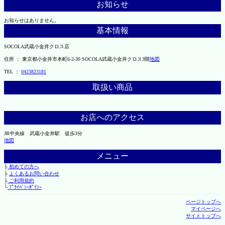
お知らせ
お知らせはありません。
基本情報
SOCOLA武蔵小金井クロス店
住所 ： 東京都小金井市本町6-2-30 SOCOLA武蔵小金井クロス3階
地図
TEL ：
0423823181
取扱い商品
お店へのアクセス
JR中央線 武蔵小金井駅 徒歩3分
地図
メニュー
├
初めての方へ
├
よくあるお問い合わせ
├
ご利用規約
└
ﾌﾟﾗｲﾊﾞｼｰﾎﾟﾘｼｰ
ページトップへ
マイページへ
サイトトップへ