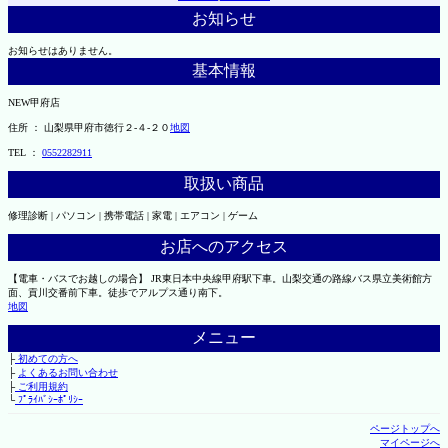
お知らせ
お知らせはありません。
基本情報
NEW甲府店
住所 ： 山梨県甲府市徳行２-４-２０
地図
TEL ：
0552282911
取扱い商品
修理診断 | パソコン | 携帯電話 | 家電 | エアコン | ゲーム
お店へのアクセス
【電車・バスでお越しの場合】 JR東日本中央線甲府駅下車。山梨交通の路線バス県立美術館方
面、貢川交番前下車。徒歩でアルプス通り南下。
地図
メニュー
├
初めての方へ
├
よくあるお問い合わせ
├
ご利用規約
└
ﾌﾟﾗｲﾊﾞｼｰﾎﾟﾘｼｰ
ページトップへ
マイページへ