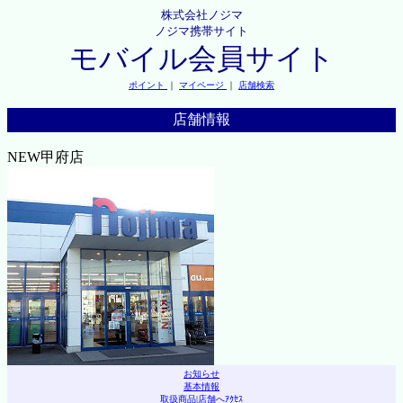
株式会社ノジマ
ノジマ携帯サイト
モバイル会員サイト
ポイント
｜
マイページ
｜
店舗検索
店舗情報
NEW甲府店
お知らせ
基本情報
取扱商品
|
店舗へｱｸｾｽ