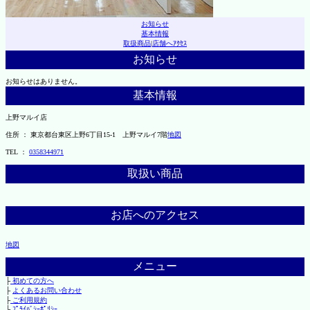
お知らせ
基本情報
取扱商品
|
店舗へｱｸｾｽ
お知らせ
お知らせはありません。
基本情報
上野マルイ店
住所 ： 東京都台東区上野6丁目15-1 上野マルイ7階
地図
TEL ：
0358344971
取扱い商品
お店へのアクセス
地図
メニュー
├
初めての方へ
├
よくあるお問い合わせ
├
ご利用規約
└
ﾌﾟﾗｲﾊﾞｼｰﾎﾟﾘｼｰ