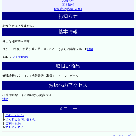
お知らせ
基本情報
取扱商品
|
店舗へｱｸｾｽ
お知らせ
お知らせはありません。
基本情報
そよら湘南茅ヶ崎店
住所 ： 神奈川県茅ヶ崎市茅ヶ崎2‐7‐71 そよら湘南茅ヶ崎３F
地図
TEL ：
0467846080
取扱い商品
修理診断 | パソコン | 携帯電話 | 家電 | エアコン | ゲーム
お店へのアクセス
JR東海道線 茅ヶ崎駅から徒歩８分
地図
メニュー
├
初めての方へ
├
よくあるお問い合わせ
├
ご利用規約
└
ﾌﾟﾗｲﾊﾞｼｰﾎﾟﾘｼｰ