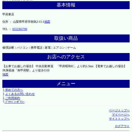
基本情報
甲府東店
住所 ： 山梨県甲府市朝気3-15-1
地図
TEL ：
0552365700
取扱い商品
修理診断 | パソコン | 携帯電話 | 家電 | エアコン | ゲーム
お店へのアクセス
【お車でお越しの場合】 中央自動車道 「甲府昭和IC」より約5.5km 【電車でお越しの場合】
JR身延線「南甲府駅」より徒歩15分
地図
メニュー
├
初めての方へ
├
よくあるお問い合わせ
├
ご利用規約
└
ﾌﾟﾗｲﾊﾞｼｰﾎﾟﾘｼｰ
ページトップへ
マイページへ
サイトトップへ
ログアウト