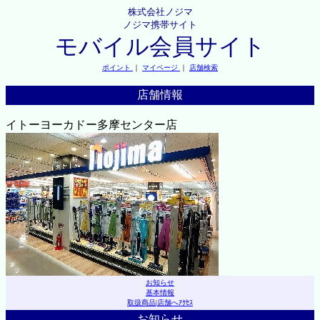
株式会社ノジマ
ノジマ携帯サイト
モバイル会員サイト
ポイント
｜
マイページ
｜
店舗検索
店舗情報
イトーヨーカドー多摩センター店
お知らせ
基本情報
取扱商品
|
店舗へｱｸｾｽ
お知らせ