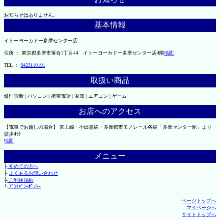
お知らせはありません。
基本情報
イトーヨーカドー多摩センター店
住所 ： 東京都多摩市落合1丁目44 イトーヨーカドー多摩センター店4階
地図
TEL ：
0423110191
取扱い商品
修理診断 | パソコン | 携帯電話 | 家電 | エアコン | ゲーム
お店へのアクセス
【電車でお越しの場合】 京王線・小田急線・多摩都市モノレール各線「多摩センター駅」より
徒歩4分
地図
メニュー
├
初めての方へ
├
よくあるお問い合わせ
├
ご利用規約
└
ﾌﾟﾗｲﾊﾞｼｰﾎﾟﾘｼｰ
ページトップへ
マイページへ
サイトトップへ