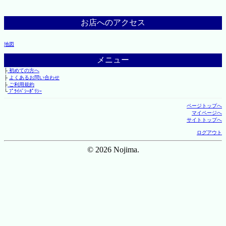
お店へのアクセス
地図
メニュー
├
初めての方へ
├
よくあるお問い合わせ
├
ご利用規約
└
ﾌﾟﾗｲﾊﾞｼｰﾎﾟﾘｼｰ
ページトップへ
マイページへ
サイトトップへ
ログアウト
© 2026 Nojima.