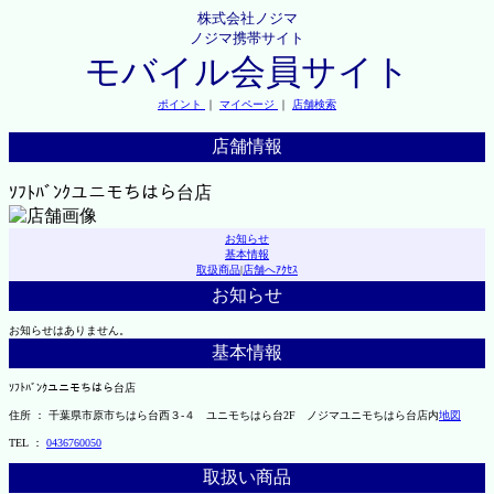
株式会社ノジマ
ノジマ携帯サイト
モバイル会員サイト
ポイント
｜
マイページ
｜
店舗検索
店舗情報
ｿﾌﾄﾊﾞﾝｸユニモちはら台店
お知らせ
基本情報
取扱商品
|
店舗へｱｸｾｽ
お知らせ
お知らせはありません。
基本情報
ｿﾌﾄﾊﾞﾝｸユニモちはら台店
住所 ： 千葉県市原市ちはら台西３-４ ユニモちはら台2F ノジマユニモちはら台店内
地図
TEL ：
0436760050
取扱い商品