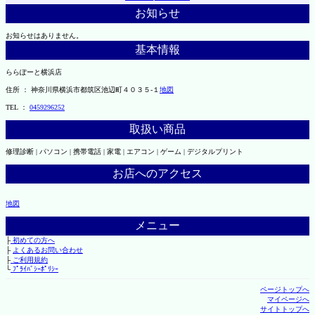
お知らせ
お知らせはありません。
基本情報
ららぽーと横浜店
住所 ： 神奈川県横浜市都筑区池辺町４０３５-１
地図
TEL ：
0459296252
取扱い商品
修理診断 | パソコン | 携帯電話 | 家電 | エアコン | ゲーム | デジタルプリント
お店へのアクセス
地図
メニュー
├
初めての方へ
├
よくあるお問い合わせ
├
ご利用規約
└
ﾌﾟﾗｲﾊﾞｼｰﾎﾟﾘｼｰ
ページトップへ
マイページへ
サイトトップへ