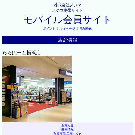
株式会社ノジマ
ノジマ携帯サイト
モバイル会員サイト
ポイント
｜
マイページ
｜
店舗検索
店舗情報
ららぽーと横浜店
お知らせ
基本情報
取扱商品
|
店舗へｱｸｾｽ