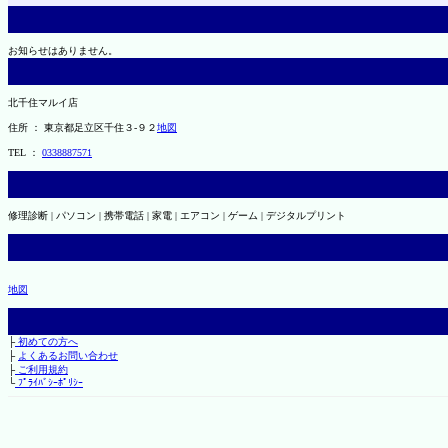
お知らせはありません。
北千住マルイ店
住所 ： 東京都足立区千住３-９２
地図
TEL ：
0338887571
修理診断 | パソコン | 携帯電話 | 家電 | エアコン | ゲーム | デジタルプリント
地図
├
初めての方へ
├
よくあるお問い合わせ
├
ご利用規約
└
ﾌﾟﾗｲﾊﾞｼｰﾎﾟﾘｼｰ