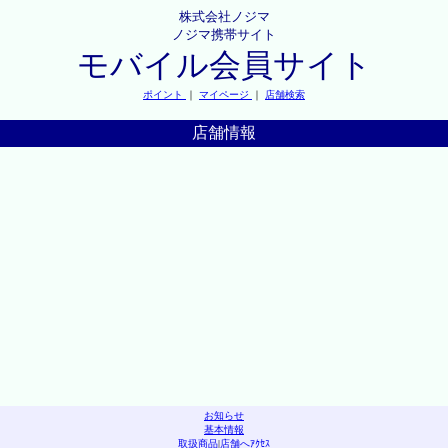
株式会社ノジマ
ノジマ携帯サイト
モバイル会員サイト
ポイント
｜
マイページ
｜
店舗検索
店舗情報
お知らせ
基本情報
取扱商品
|
店舗へｱｸｾｽ