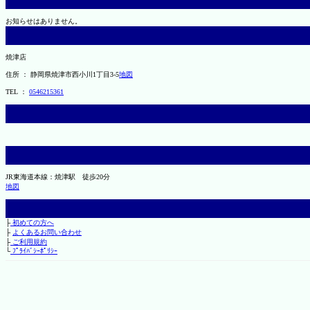
お知らせはありません。
焼津店
住所 ： 静岡県焼津市西小川1丁目3-5
地図
TEL ：
0546215361
JR東海道本線：焼津駅 徒歩20分
地図
├
初めての方へ
├
よくあるお問い合わせ
├
ご利用規約
└
ﾌﾟﾗｲﾊﾞｼｰﾎﾟﾘｼｰ