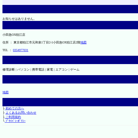
お知らせはありません。
小田急OX狛江店
住所 ： 東京都狛江市元和泉1丁目2-1小田急OX狛江店2階
地図
TEL ：
0354977031
修理診断 | パソコン | 携帯電話 | 家電 | エアコン | ゲーム
地図
├
初めての方へ
├
よくあるお問い合わせ
├
ご利用規約
└
ﾌﾟﾗｲﾊﾞｼｰﾎﾟﾘｼｰ