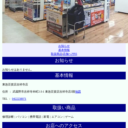
お知らせ
基本情報
取扱商品
|
店舗へｱｸｾｽ
お知らせ
お知らせはありません。
基本情報
東急百貨店吉祥寺店
住所 ： 武蔵野市吉祥寺本町2-3-1 東急百貨店吉祥寺店5階
地図
TEL ：
0422238971
取扱い商品
修理診断 | パソコン | 携帯電話 | 家電 | エアコン | ゲーム
お店へのアクセス