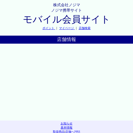
株式会社ノジマ
ノジマ携帯サイト
モバイル会員サイト
ポイント
｜
マイページ
｜
店舗検索
店舗情報
お知らせ
基本情報
取扱商品
|
店舗へｱｸｾｽ