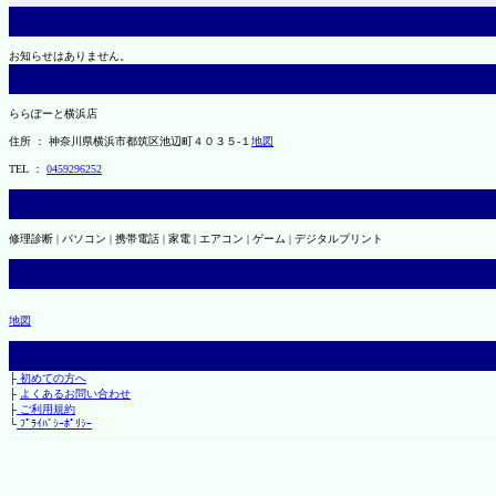
お知らせはありません。
ららぽーと横浜店
住所 ： 神奈川県横浜市都筑区池辺町４０３５-１
地図
TEL ：
0459296252
修理診断 | パソコン | 携帯電話 | 家電 | エアコン | ゲーム | デジタルプリント
地図
├
初めての方へ
├
よくあるお問い合わせ
├
ご利用規約
└
ﾌﾟﾗｲﾊﾞｼｰﾎﾟﾘｼｰ