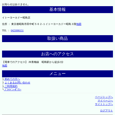
お知らせはありません。
基本情報
イトーヨーカドー昭島店
住所 ： 東京都昭島市田中町５６２-１イトーヨーカドー昭島３階
地図
TEL ：
0425006151
取扱い商品
お店へのアクセス
【電車でのアクセス】 JR青梅線 昭島駅から徒歩2分
地図
メニュー
├
初めての方へ
├
よくあるお問い合わせ
├
ご利用規約
└
ﾌﾟﾗｲﾊﾞｼｰﾎﾟﾘｼｰ
ページトップへ
マイページへ
サイトトップへ
ログアウト