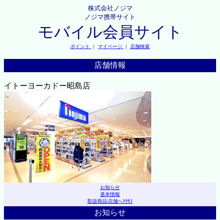
株式会社ノジマ
ノジマ携帯サイト
モバイル会員サイト
ポイント
｜
マイページ
｜
店舗検索
店舗情報
イトーヨーカドー昭島店
お知らせ
基本情報
取扱商品
|
店舗へｱｸｾｽ
お知らせ