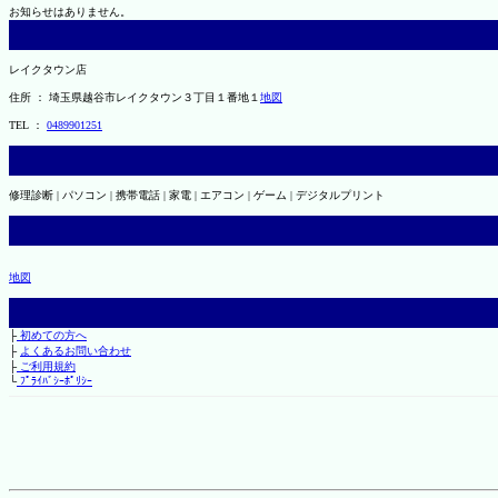
お知らせはありません。
レイクタウン店
住所 ： 埼玉県越谷市レイクタウン３丁目１番地１
地図
TEL ：
0489901251
修理診断 | パソコン | 携帯電話 | 家電 | エアコン | ゲーム | デジタルプリント
地図
├
初めての方へ
├
よくあるお問い合わせ
├
ご利用規約
└
ﾌﾟﾗｲﾊﾞｼｰﾎﾟﾘｼｰ