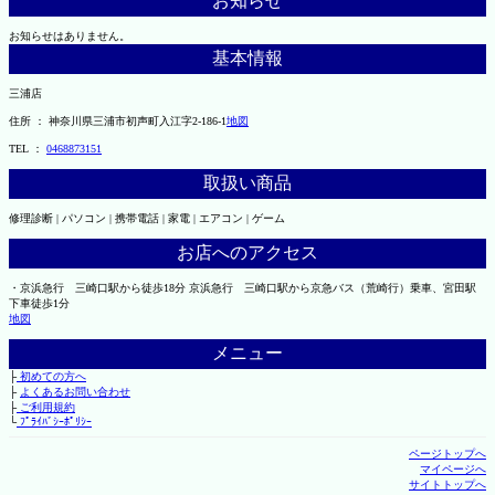
お知らせ
お知らせはありません。
基本情報
三浦店
住所 ： 神奈川県三浦市初声町入江字2-186-1
地図
TEL ：
0468873151
取扱い商品
修理診断 | パソコン | 携帯電話 | 家電 | エアコン | ゲーム
お店へのアクセス
・京浜急行 三崎口駅から徒歩18分 京浜急行 三崎口駅から京急バス（荒崎行）乗車、宮田駅
下車徒歩1分
地図
メニュー
├
初めての方へ
├
よくあるお問い合わせ
├
ご利用規約
└
ﾌﾟﾗｲﾊﾞｼｰﾎﾟﾘｼｰ
ページトップへ
マイページへ
サイトトップへ