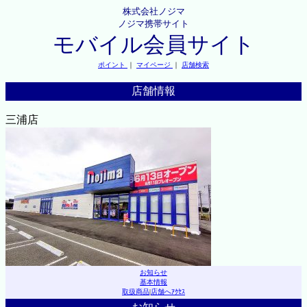
株式会社ノジマ
ノジマ携帯サイト
モバイル会員サイト
ポイント
｜
マイページ
｜
店舗検索
店舗情報
三浦店
お知らせ
基本情報
取扱商品
|
店舗へｱｸｾｽ