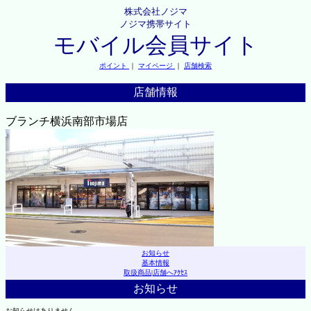
株式会社ノジマ
ノジマ携帯サイト
モバイル会員サイト
ポイント
｜
マイページ
｜
店舗検索
店舗情報
ブランチ横浜南部市場店
お知らせ
基本情報
取扱商品
|
店舗へｱｸｾｽ
お知らせ
お知らせはありません。