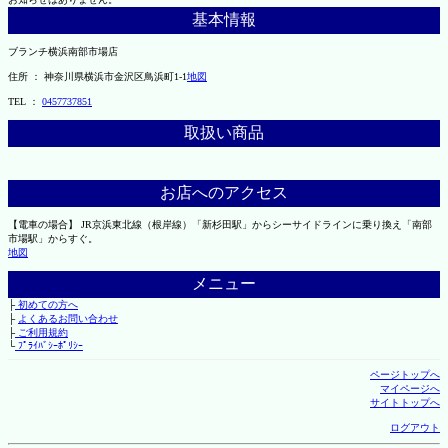
基本情報
ブランチ横浜南部市場店
住所 ： 神奈川県横浜市金沢区鳥浜町1-1
地図
TEL ：
0457737851
取扱い商品
お店へのアクセス
【電車の場合】 JR京浜東北線（根岸線）「新杉田駅」からシーサイドラインに乗り換え「南部
市場駅」からすぐ。
地図
メニュー
├
初めての方へ
├
よくあるお問い合わせ
├
ご利用規約
└
ﾌﾟﾗｲﾊﾞｼｰﾎﾟﾘｼｰ
ページトップへ
マイページへ
サイトトップへ
ログアウト