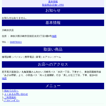
基本情報
取扱商品
|
店舗へｱｸｾｽ
お知らせ
お知らせはありません。
基本情報
川崎水沢店
住所 ： 神奈川県川崎市宮前区水沢2丁目3番8号
地図
TEL ：
0449781611
取扱い商品
修理診断 | パソコン | 携帯電話 | 家電 | エアコン | ゲーム
お店へのアクセス
尻手黒川道路沿い 丸亀製麺さん向かい 川崎市バス「水沢一丁目」下車すぐ。 東急田園都市線
「あざみ野駅」より、小田急バス「向ヶ丘遊園駅」行き「美しが丘三丁目」下車、徒歩4分
地図
メニュー
├
初めての方へ
├
よくあるお問い合わせ
├
ご利用規約
└
ﾌﾟﾗｲﾊﾞｼｰﾎﾟﾘｼｰ