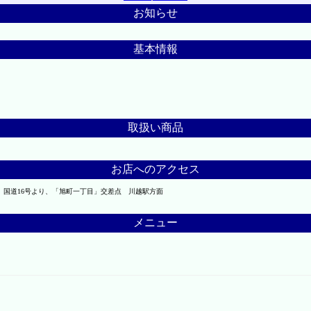
お知らせ
基本情報
取扱い商品
お店へのアクセス
】 国道16号より、「旭町一丁目」交差点 川越駅方面
メニュー