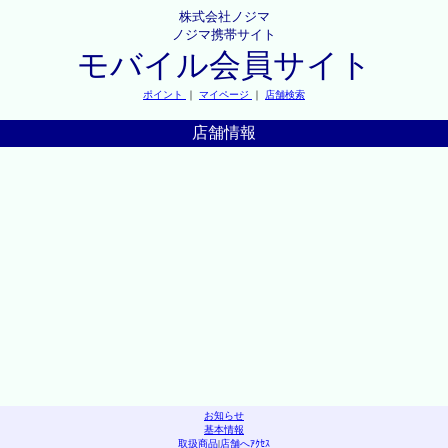
株式会社ノジマ
ノジマ携帯サイト
モバイル会員サイト
ポイント
｜
マイページ
｜
店舗検索
店舗情報
お知らせ
基本情報
取扱商品
|
店舗へｱｸｾｽ