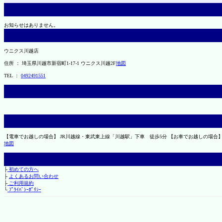
お知らせはありません。
ウニクス川越店
住所 ： 埼玉県川越市新宿町1-17-1 ウニクス川越2F
地図
TEL ：
0492491551
【電車でお越しの場合】 JR川越線・東武東上線「川越駅」下車 徒歩5分 【お車でお越しの場合
地図
├
初めての方へ
├
よくあるお問い合わせ
├
ご利用規約
└
ﾌﾟﾗｲﾊﾞｼｰﾎﾟﾘｼｰ