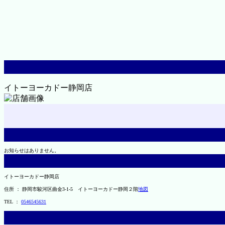
イトーヨーカドー静岡店
お知らせはありません。
イトーヨーカドー静岡店
住所 ： 静岡市駿河区曲金3-1-5 イトーヨーカドー静岡２階
地図
TEL ：
0546545631