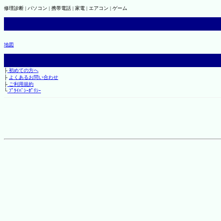
修理診断 | パソコン | 携帯電話 | 家電 | エアコン | ゲーム
地図
├
初めての方へ
├
よくあるお問い合わせ
├
ご利用規約
└
ﾌﾟﾗｲﾊﾞｼｰﾎﾟﾘｼｰ