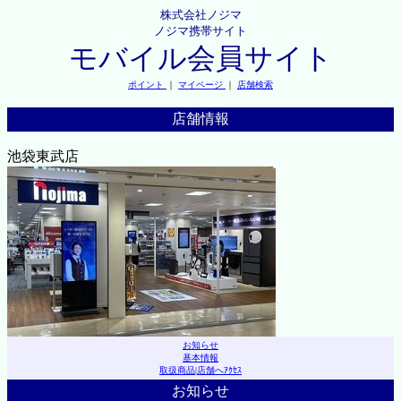
株式会社ノジマ
ノジマ携帯サイト
モバイル会員サイト
ポイント
｜
マイページ
｜
店舗検索
店舗情報
池袋東武店
お知らせ
基本情報
取扱商品
|
店舗へｱｸｾｽ
お知らせ