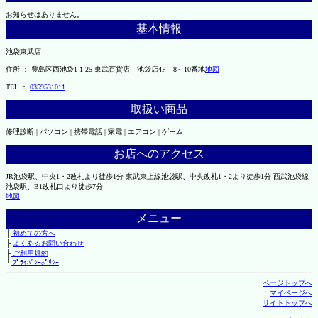
お知らせはありません。
基本情報
池袋東武店
住所 ： 豊島区西池袋1-1-25 東武百貨店 池袋店4F 8～10番地
地図
TEL ：
0359531011
取扱い商品
修理診断 | パソコン | 携帯電話 | 家電 | エアコン | ゲーム
お店へのアクセス
JR池袋駅、中央1・2改札より徒歩1分 東武東上線池袋駅、中央改札1・2より徒歩1分 西武池袋線
池袋駅、B1改札口より徒歩7分
地図
メニュー
├
初めての方へ
├
よくあるお問い合わせ
├
ご利用規約
└
ﾌﾟﾗｲﾊﾞｼｰﾎﾟﾘｼｰ
ページトップへ
マイページへ
サイトトップへ