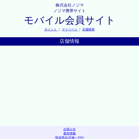
株式会社ノジマ
ノジマ携帯サイト
モバイル会員サイト
ポイント
｜
マイページ
｜
店舗検索
店舗情報
お知らせ
基本情報
取扱商品
|
店舗へｱｸｾｽ