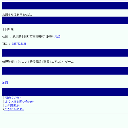
お知らせはありません。
十日町店
住所 ： 新潟県十日町市高田町6丁目696-1
地図
TEL ：
0257525131
修理診断 | パソコン | 携帯電話 | 家電 | エアコン | ゲーム
地図
├
初めての方へ
├
よくあるお問い合わせ
├
ご利用規約
└
ﾌﾟﾗｲﾊﾞｼｰﾎﾟﾘｼｰ