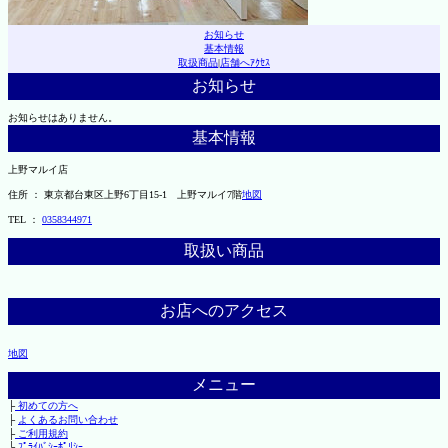
お知らせ
基本情報
取扱商品
|
店舗へｱｸｾｽ
お知らせ
お知らせはありません。
基本情報
上野マルイ店
住所 ： 東京都台東区上野6丁目15-1 上野マルイ7階
地図
TEL ：
0358344971
取扱い商品
お店へのアクセス
地図
メニュー
├
初めての方へ
├
よくあるお問い合わせ
├
ご利用規約
└
ﾌﾟﾗｲﾊﾞｼｰﾎﾟﾘｼｰ