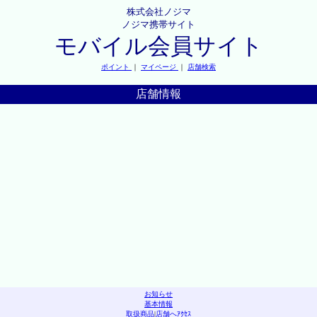
株式会社ノジマ
ノジマ携帯サイト
モバイル会員サイト
ポイント
｜
マイページ
｜
店舗検索
店舗情報
お知らせ
基本情報
取扱商品
|
店舗へｱｸｾｽ