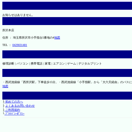
お知らせはありません。
所沢本店
住所 ： 埼玉県所沢市小手指台5番地の4
地図
TEL ：
0429031481
修理診断 | パソコン | 携帯電話 | 家電 | エアコン | ゲーム | デジタルプリント
・西武池袋線「西所沢駅」下車徒歩15分。・西武池袋線「小手指駅」から「大六天経由」のバス
地図
├
初めての方へ
├
よくあるお問い合わせ
├
ご利用規約
└
ﾌﾟﾗｲﾊﾞｼｰﾎﾟﾘｼｰ