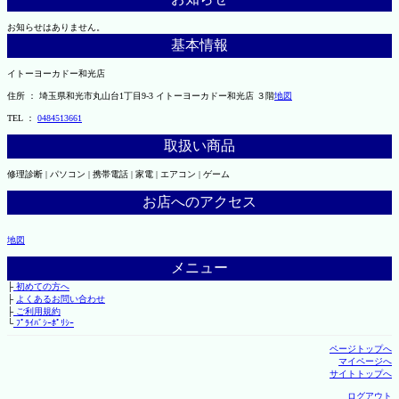
お知らせはありません。
基本情報
イトーヨーカドー和光店
住所 ： 埼玉県和光市丸山台1丁目9-3 イトーヨーカドー和光店 ３階
地図
TEL ：
0484513661
取扱い商品
修理診断 | パソコン | 携帯電話 | 家電 | エアコン | ゲーム
お店へのアクセス
地図
メニュー
├
初めての方へ
├
よくあるお問い合わせ
├
ご利用規約
└
ﾌﾟﾗｲﾊﾞｼｰﾎﾟﾘｼｰ
ページトップへ
マイページへ
サイトトップへ
ログアウト