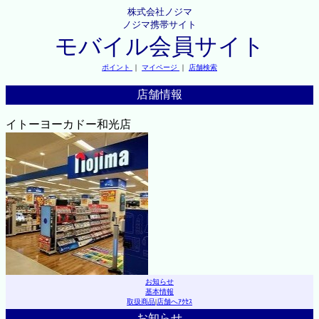
株式会社ノジマ
ノジマ携帯サイト
モバイル会員サイト
ポイント
｜
マイページ
｜
店舗検索
店舗情報
イトーヨーカドー和光店
お知らせ
基本情報
取扱商品
|
店舗へｱｸｾｽ
お知らせ