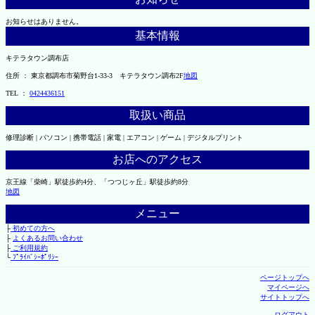
お知らせはありません。
基本情報
キテラタウン調布店
住所 ： 東京都調布市菊野台1-33-3 キテラタウン調布2F
地図
TEL ：
0424436151
取扱い商品
修理診断 | パソコン | 携帯電話 | 家電 | エアコン | ゲーム | デジタルプリント
お店へのアクセス
京王線「柴崎」駅徒歩約4分、「つつじヶ丘」駅徒歩約8分
地図
メニュー
├
初めての方へ
├
よくあるお問い合わせ
├
ご利用規約
└
ﾌﾟﾗｲﾊﾞｼｰﾎﾟﾘｼｰ
ページトップへ
マイページへ
サイトトップへ
ログアウト