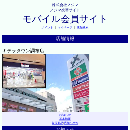
株式会社ノジマ
ノジマ携帯サイト
モバイル会員サイト
ポイント
｜
マイページ
｜
店舗検索
店舗情報
キテラタウン調布店
お知らせ
基本情報
取扱商品
|
店舗へｱｸｾｽ
お知らせ