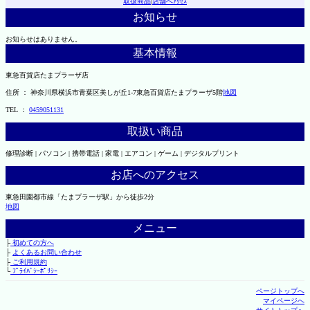
取扱商品
|
店舗へｱｸｾｽ
お知らせ
お知らせはありません。
基本情報
東急百貨店たまプラーザ店
住所 ： 神奈川県横浜市青葉区美しが丘1-7東急百貨店たまプラーザ5階
地図
TEL ：
0459051131
取扱い商品
修理診断 | パソコン | 携帯電話 | 家電 | エアコン | ゲーム | デジタルプリント
お店へのアクセス
東急田園都市線「たまプラーザ駅」から徒歩2分
地図
メニュー
├
初めての方へ
├
よくあるお問い合わせ
├
ご利用規約
└
ﾌﾟﾗｲﾊﾞｼｰﾎﾟﾘｼｰ
ページトップへ
マイページへ