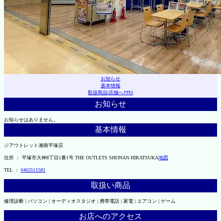
お知らせ
基本情報
取扱商品
|
店舗へｱｸｾｽ
お知らせ
お知らせはありません。
基本情報
ジアウトレット湘南平塚店
住所 ： 平塚市大神8丁目1番1号 THE OUTLETS SHONAN HIRATSUKA
地図
TEL ：
0463511581
取扱い商品
修理診断 | パソコン | オーディオスタジオ | 携帯電話 | 家電 | エアコン | ゲーム
お店へのアクセス